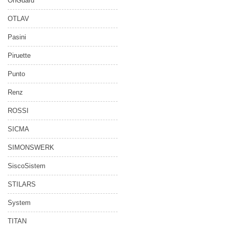
OnGuard
OTLAV
Pasini
Piruette
Punto
Renz
ROSSI
SICMA
SIMONSWERK
SiscoSistem
STILARS
System
TITAN