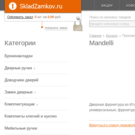
акции
нов
Оформить заказ
:
0
шт. на
0.00
руб.
Поиск по каталогу товаров:
показать заказ
Главная
Каталог
Произв
Категории
Mandelli
Броненакладки
Дверные ручки
Доводчики дверей
Замки дверные
Комплектующие
Дверная фурнитура из Ита
универсальные, фурнитура
Комплекты ключей и нуклео
Вернуться к списку производ
Мебельные ручки